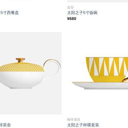
器型
.5寸西餐盘
太阳之子5寸饭碗
¥
680
Add to
wishlist
咖啡茶具
啡茶壶
太阳之子杯碟套装