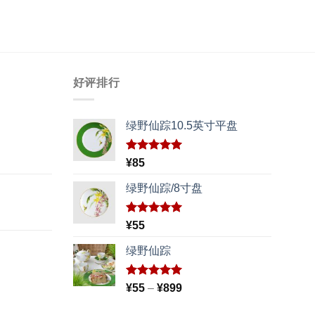
好评排行
绿野仙踪10.5英寸平盘
评分
5.00
¥
85
&sol; 5
绿野仙踪/8寸盘
评分
5.00
¥
55
&sol; 5
绿野仙踪
评分
5.00
价
¥
55
–
¥
899
&sol; 5
格