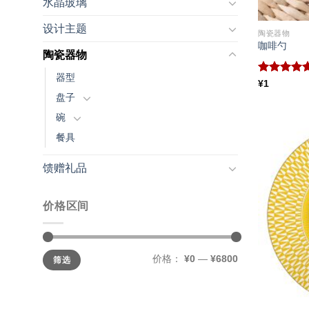
水晶玻璃
设计主题
陶瓷器物
咖啡勺
陶瓷器物
器型
评分
5.00
¥
1
&sol; 5
盘子
碗
餐具
馈赠礼品
价格区间
最
最
价格：
¥0
—
¥6800
筛选
低
高
价
价
格
格