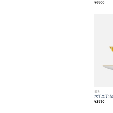
¥
6800
器型
太阳之子汤
¥
2890