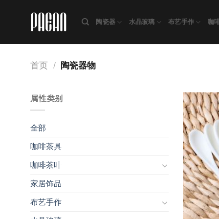
跳
转
陶瓷器
水晶玻璃
布艺手作
咖
至
内
容
首页
/
陶瓷器物
属性类别
全部
咖啡茶具
咖啡茶叶
家居饰品
布艺手作