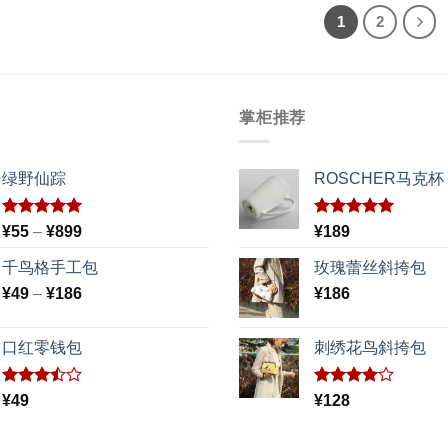
1
2
掌柜推荐
绿野仙踪
ROSCHER马克杯
评分
5.00
评分
5.00
价
¥
55
–
¥
899
¥
189
&sol; 5
&sol; 5
格
千鸟格手工包
玫瑰蕾丝斜挎包
范
价
¥
49
–
¥
186
围：
¥
186
格
¥55
范
至
口红零钱包
刺绣花鸟斜挎包
围：
¥899
¥49
至
评分
评分
¥
49
¥
128
3.50
4.00
¥186
&sol; 5
&sol; 5