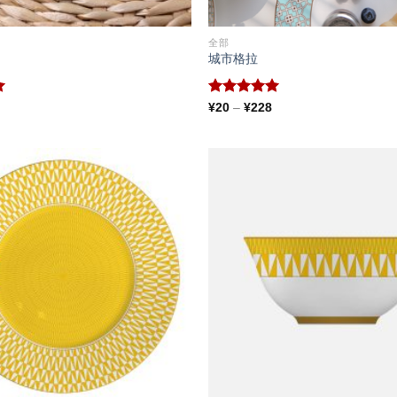
全部
城市格拉
评分
5.00
价
¥
20
–
¥
228
格
&sol; 5
范
围：
¥20
至
¥228
Add to
wishlist