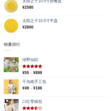
太阳之子10.5寸西餐盘
¥
2580
太阳之子10.5寸平盘
¥
2600
销量排行
绿野仙踪
评分
5.00
价
¥
55
–
¥
899
&sol; 5
格
千鸟格手工包
范
价
¥
49
–
¥
186
围：
格
¥55
范
至
口红零钱包
围：
¥899
¥49