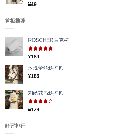
至
评分
¥
49
3.50
¥186
&sol; 5
掌柜推荐
ROSCHER马克杯
评分
5.00
¥
189
&sol; 5
玫瑰蕾丝斜挎包
¥
186
刺绣花鸟斜挎包
评分
¥
128
4.00
&sol; 5
好评排行