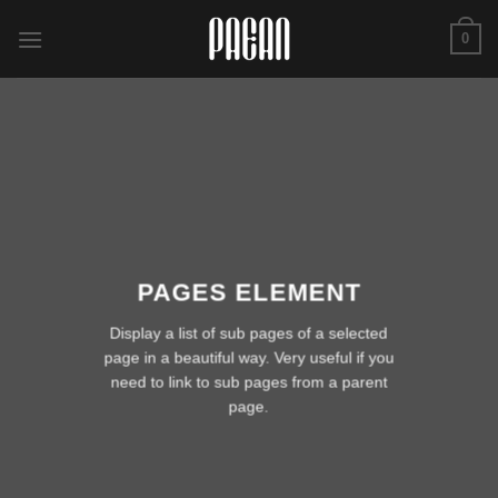
跳
0
转
至
内
容
PAGES ELEMENT
Display a list of sub pages of a selected
page in a beautiful way. Very useful if you
need to link to sub pages from a parent
page.