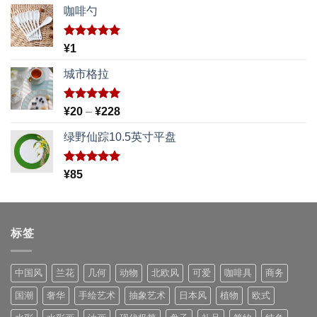
咖啡勺
评分
5.00
¥
1
&sol; 5
城市格拉
评分
5.00
价
¥
20
–
¥
228
&sol; 5
格
绿野仙踪10.5英寸平盘
范
围：
¥20
评分
5.00
¥
85
&sol; 5
至
¥228
标签
中国风
兰花
几何
动物
北欧风
可爱
咖啡具
商务
国潮
奢华
手绘艺术
抽象艺术
日本风
植物
欧式